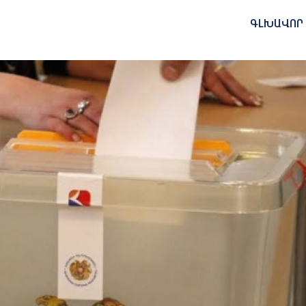
ԳԼԽԱՎՈՐ