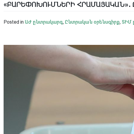
«ԲԱՐԵՓՈԽՈՒՄՆԵՐԻ ՀՐԱՄԱՅԱԿԱՆ»․ 
Posted in
ԱԺ ընտրակարգ
,
Ընտրական օրենսգիրք
,
ՏԻՄ