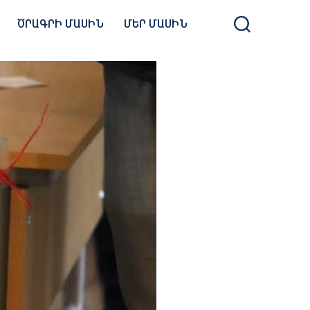
ԾՐԱԳՐԻ ՄԱՍԻՆ
ՄԵՐ ՄԱՍԻՆ