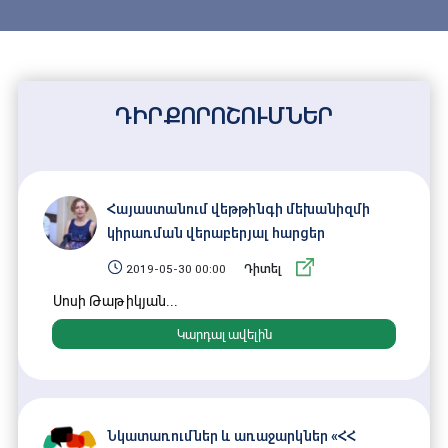
բարեփոխումները, իրավապահ համակարգի և
դատական համակարգի բարեփոխումները։
Դատաիրավական բարեփոխումների առանցքային
ուղղություններից է անցումային արդարադատության
ԴԻՐՔՈՐՈՇՈՒՄՆԵՐ
գործիքակազմի կիրարկումը։
Ծրագրով, որպես անցումային արդարադատության
հիմնական գործիք, նախատեսվել է ճշմարտության
բացահայտման գործիքը, որի նպատակն է հավաքել և
Հայաստանում վեթթինգի մեխանիզմի
վերլուծել տեղեկություններ նախկինում տեղի ունեցած
կիրառման վերաբերյալ հարցեր
իրավունքների խախտման վերաբերյալ, փորձել
2019-05-30 00:00
Դիտել
վերականգնել տուժողների իրավունքները,
Սոսի Թաթիկյան...
գնահատական տալ անցյալին և կատարել
ինստիտուցիոնալ բարեփոխումներ։
Կարդալ ավելին
Այս ուղղությամբ Արդարադատության նախարարության
կողմից մշակվել է «
Փաստահավաք հանձնաժողովի
մասին
» օրենքի և այլ հարակից օրենքների նախագիծը։
Նկատառումներ և առաջարկներ «ՀՀ