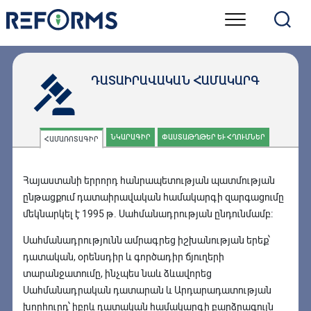
Skip
to
content
ԴԱՏԱԻՐԱՎԱԿԱՆ ՀԱՄԱԿԱՐԳ
ՆԿԱՐԱԳԻՐ
ՓԱՍՏԱԹՂԹԵՐ ԵՒ ՀՂՈՒՄՆԵՐ
ՀԱՄԱՌՈՏԱԳԻՐ
Հայաստանի երրորդ հանրապետության պատմության
ընթացքում դատաիրավական համակարգի զարգացումը
մեկնարկել է 1995 թ. Սահմանադրության ընդունմամբ։
Սահմանադրությունն ամրագրեց իշխանության երեք՝
դատական, օրենսդիր և գործադիր ճյուղերի
տարանջատումը, ինչպես նաև ձևավորեց
Սահմանադրական դատարան և Արդարադատության
խորհուրդ՝ իբրև դատական համակարգի բարձրագույն