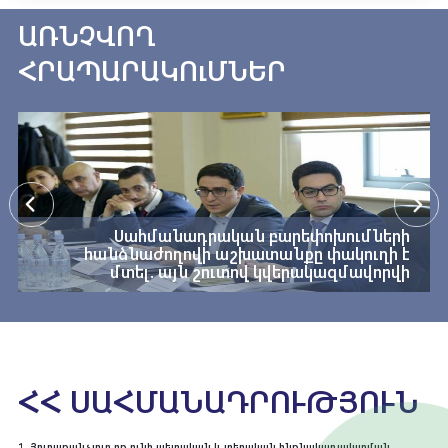
ԱՌՆՉՎՈՂ
ՀՐԱՊԱՐԱԿՈւՄՆԵՐ
Սահմանադրական բարեփոխումների
հանձնաժողովի աշխատանքը փակուղի է
մտել. այն շուտով կվերակազմավորվի
ՀՀ ՍԱՀՄԱՆԱԴՐՈՒԹՅՈՒՆ
1. Յուրաքանչյուր ոք ունի պետական և տեղական ինքնակառավարման