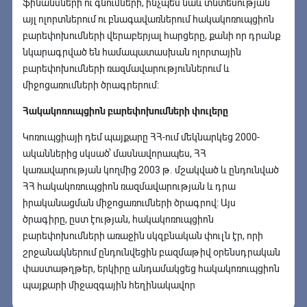
ֆինանսների ու գնումների, ինչպես նաև տնտեսության
այլ ոլորտներում ու բնագավառներում հակակոռուպցիոն
բարեփոխումների վերաբերյալ հարցերը, քանի որ դրանք
նկարագրված են համապատասխան ոլորտային
բարեփոխումների ռազմավարություններում և
միջոցառումների ծրագրերում։
Հակակոռուպցիոն բարեփոխումների փուլերը
Կոռուպցիայի դեմ պայքարը ՀՀ-ում մեկնարկեց 2000-
ականներից սկսած՝ մասնավորապես, ՀՀ
կառավարության կողմից 2003 թ. մշակված և ընդունված
ՀՀ հակակոռուպցիոն ռազմավարության և դրա
իրականացման միջոցառումների ծրագրով: Այս
ծրագիրը, ըստ էության, հակակոռուպցիոն
բարեփոխումների առաջին սկզբնական փուլն էր, որի
շրջանակներում ընդունվեցին բազմաթիվ օրենսդրական
փաստաթղթեր, երկիրը անդամակցեց հակակոռուպցիոն
պայքարի միջազգային հեղինակավոր
կազմակերպություններին՝ (ԵՄ ԳՐԵԿՈ, ՏԶՀԿ անցումային