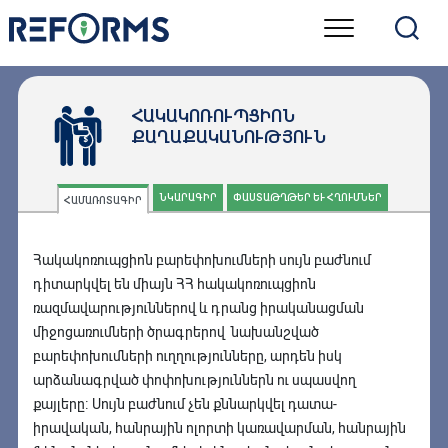
Skip
to
content
ՀԱԿԱԿՈՌՈՒՊՑԻՈՆ
ՔԱՂԱՔԱԿԱՆՈՒԹՅՈՒՆ
ՆԿԱՐԱԳԻՐ
ՓԱՍՏԱԹՂԹԵՐ ԵՒ ՀՂՈՒՄՆԵՐ
ՀԱՄԱՌՈՏԱԳԻՐ
Հակակոռուպցիոն բարեփոխումների սույն բաժնում
դիտարկվել են միայն ՀՀ հակակոռուպցիոն
ռազմավարություններով և դրանց իրականացման
միջոցառումների ծրագրերով նախանշված
բարեփոխումների ուղղությունները, արդեն իսկ
արձանագրված փոփոխություններն ու սպասվող
քայլերը։ Սույն բաժնում չեն քննարկվել դատա-
իրավական, հանրային ոլորտի կառավարման, հանրային