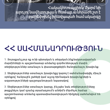
«Հակակոռուպցիոն քաղաքականության խորհուրդ
ստեղծելու, խորհրդի կազմը և գործունեության կարգը,
Հակակոռուպցիոն մարմնի
արդյունավետության համար անհրաժեշտ է
խորհրդի կազմում ներգրավվող հասարակական
բարեփոխել իրավապահ համակարգը
կազմակերպությունների մրցույթի և ռոտացիայի կարգը
հաստատելու
և Հայաստանի Հանրապետության
Վարչապետի 2015 թվականի ապրիլի 18-ի N 300-Ն
որոշումն ուժը կորցրած ճանաչելու
մասին» որոշումով
վերակազմավորվեց նաև ՀՀ վարչապետին կից
ՀՀ ՍԱՀՄԱՆԱԴՐՈՒԹՅՈՒՆ
հակակոռուպցիոն քաղաքականության խորհուրդը, որի
քարտուղարության աշխատանքների իրականացումը
վերապահվեց ՀՀ արդարադատության
1. Յուրաքանչյուր ոք ունի պետական և տեղական ինքնակառավարման
մարմինների ու պաշտոնատար անձանց գործունեության մասին
նախարարության հակակոռուպցիոն
տեղեկություններ ստանալու և փաստաթղթերին ծանոթանալու իրավունք:
քաղաքականության և մոնիտորինգի վարչությանը։
2. Տեղեկություններ ստանալու իրավունքը կարող է սահմանափակվել միայն
օրենքով` հանրային շահերի կամ այլոց հիմնական իրավունքների և
2017 թ․ ընդունված «Կոռուպցիայի կանխարգելման
ազատությունների պաշտպանության նպատակով:
հանձնաժողովի մասին» օրենքով
Կոռուպցիայի
3. Տեղեկություններ ստանալու կարգը, ինչպես նաև տեղեկությունները
թաքցնելու կամ դրանց տրամադրումն անհիմն մերժելու համար
կանխարգելման հանձնաժողովը
ձևավորվեց 2019
պաշտոնատար անձանց պատասխանատվության հիմքերը սահմանվում են
օրենքով:
թվականին։
Հանձնաժողովի ֆունկցիոնալ
արդյունավետության ապահովման տեսանկյունից