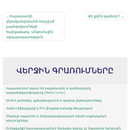
Գրառումների
Հայաստանի
Քո քվեն կարևոր է
վերականգնմանն ուղղված
նավարկումը
բարեփոխումների
հայեցակարգ․ անցումային
արդարադատություն
ՎԵՐՋԻՆ ԳՐԱՌՈՒՄՆԵՐԸ
Հայաստանում սկսում են բացահայտել եւ կանխարգելել
ապատեղեկատվությունը (Media Center)
ԵԽԽՎ բանաձևը․ քվեարկությունն ու կարևոր շեշտադրումները
Վահե Էնֆիաջյանը և ԲՀԿ ֆեյքերի բանակը Ֆեյսբուքում
Մեդիայի սպառման և մեդիագրագիտության մասին սոցհարցման
արդյունքները
Ունեցվածքի հայտարարագրման ներկայիս կարգը չի նպաստում հանրային