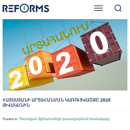
Skip
to
content
ՀԱՅԱՍՏԱՆԻ ԱՐՏԱՀԱՆՄԱՆ ԿԱՌՈՒՑՎԱԾՔԸ 2020
ԹՎԱԿԱՆԻՆ
Posted in
Պետական ֆինանսների կառավարման համակարգ