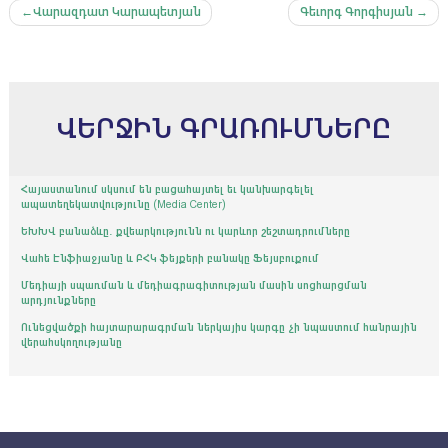
Գրառումների
Վարազդատ Կարապետյան
Գեւորգ Գորգիսյան
նավարկումը
ՎԵՐՋԻՆ ԳՐԱՌՈՒՄՆԵՐԸ
Հայաստանում սկսում են բացահայտել եւ կանխարգելել
ապատեղեկատվությունը (Media Center)
ԵԽԽՎ բանաձևը․ քվեարկությունն ու կարևոր շեշտադրումները
Վահե Էնֆիաջյանը և ԲՀԿ ֆեյքերի բանակը Ֆեյսբուքում
Մեդիայի սպառման և մեդիագրագիտության մասին սոցհարցման
արդյունքները
Ունեցվածքի հայտարարագրման ներկայիս կարգը չի նպաստում հանրային
վերահսկողությանը