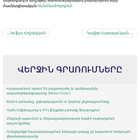
նախագահին առընթեր սահմանդարական բարեփոխումների
մասնագիտական
հանձնաժողովում
։
Գրառումների
Սոֆյա Հովսեփյան
Դավիթ Հարությունյան
նավարկումը
ՎԵՐՋԻՆ ԳՐԱՌՈՒՄՆԵՐԸ
Հայաստանում սկսում են բացահայտել եւ կանխարգելել
ապատեղեկատվությունը (Media Center)
ԵԽԽՎ բանաձևը․ քվեարկությունն ու կարևոր շեշտադրումները
Վահե Էնֆիաջյանը և ԲՀԿ ֆեյքերի բանակը Ֆեյսբուքում
Մեդիայի սպառման և մեդիագրագիտության մասին սոցհարցման
արդյունքները
Ունեցվածքի հայտարարագրման ներկայիս կարգը չի նպաստում հանրային
վերահսկողությանը