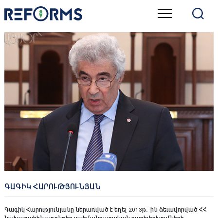
Skip
to
content
ԳԱԳԻԿ ՀԱՐՈՒԹՅՈՒՆՅԱՆ
Գագիկ Հարությունյանը ներառված է եղել 2013թ․-ին ձեւավորված ՀՀ