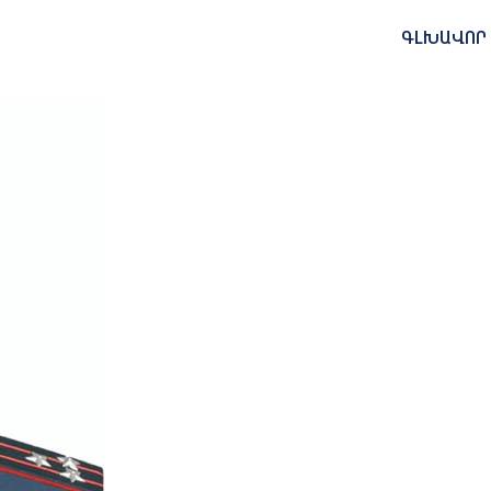
ԳԼԽԱՎՈՐ