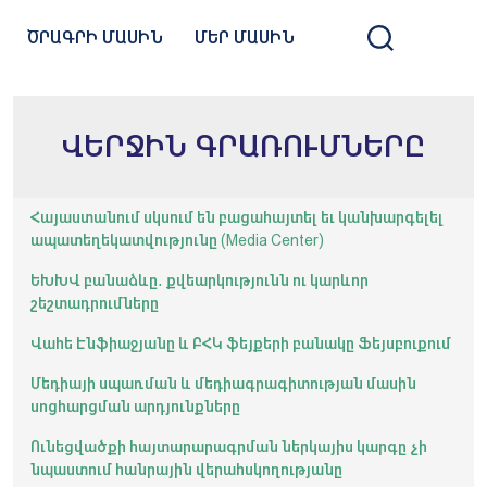
ԾՐԱԳՐԻ ՄԱՍԻՆ
ՄԵՐ ՄԱՍԻՆ
ՎԵՐՋԻՆ ԳՐԱՌՈՒՄՆԵՐԸ
Հայաստանում սկսում են բացահայտել եւ կանխարգելել
ապատեղեկատվությունը (Media Center)
ԵԽԽՎ բանաձևը․ քվեարկությունն ու կարևոր
շեշտադրումները
Վահե Էնֆիաջյանը և ԲՀԿ ֆեյքերի բանակը Ֆեյսբուքում
Մեդիայի սպառման և մեդիագրագիտության մասին
սոցհարցման արդյունքները
Ունեցվածքի հայտարարագրման ներկայիս կարգը չի
նպաստում հանրային վերահսկողությանը