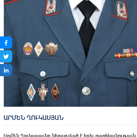
ԱՐՄԵՆ ՂՈՒԿԱՍՅԱՆ
Արմեն Ղուկասյանը ներառված է եղել ոստիկանության