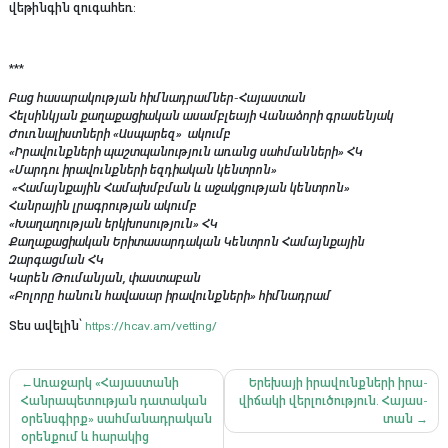
վեթինգին զուգահեռ:
***
Բաց հասարակության հիմնադրամներ-Հայաստան
Հելսինկյան քաղաքացիական ասամբլեայի Վանաձորի գրասենյակ
Ժուռնալիստների «Ասպարեզ» ակումբ
«Իրավունքների պաշտպանություն առանց սահմանների» ՀԿ
«Մարդու իրավունքների եզդիական կենտրոն»
«Համայնքային Համախմբման և աջակցության կենտրոն»
Հանրային լրագրության ակումբ
«Խաղաղության երկխոսություն» ՀԿ
Քաղաքացիական Երիտասարդական Կենտրոն Համայնքային
Զարգացման ՀԿ
Կարեն Թումանյան, փաստաբան
«Բոլորը հանուն հավասար իրավունքների» հիմնադրամ
Տես ավելին՝
https://hcav.am/vetting/
Գրառումների
Առաջարկ «Հայաստանի
Ե­րե­խայի ի­րա­վունք­նե­րի ի­րա­
Հանրապետության դատական
վի­ճա­կի վեր­լու­ծու­թյուն. Հա­յաս­
նավարկումը
օրենսգիրք» սահմանադրական
տան
օրենքում և հարակից