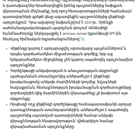
և դատախազներ հրաժարվեցին իրենց պաշտոններից նախքան
վերստուգման մեկնարկը, իսկ որոշ հետազոտությունների համաձայն՝
դատավորների գրեթե կեսը ազատվեցին պաշտոններից վեթինգի
արդյունքում։ Դրա ավարտը նախանշվում է 2021թ․։ Օրենքի
սահմանադրականության պարզման փուլում Վենետիկի
հանձնաժողովը ներկայացրել է amicus curiae Ալբանիայի ՍԴ-ին
հետևյալ հիմնական եզրահանգումներով՝
[5]
Վեթինգը կարող է արդարացվել արտակարգ պայմաններում և
որպես կարճաժամկետ միջամտության գործիք, երբ այլ
երկարաժամկետ միջոցները չեն կարող ապահովել արդյունավետ
արդյունքներ;
Գործընթացի անկախության և անաչառության սկզբունքի
պահպանման տեսանկյունից անհրաժեշտ է վեթինգի
իրականացումը անկախ մարմինների կողմից։ Տվյալների
հավաքրման, հետաքննության իրականացման գործառույթները
գործադիրին կից մարմիններին վերապահելը չի խախտում այս
սկզբունքը։
Որպեսզի ողջ վեթինգի գործընթացը համապատասխանի արդար
դատաքննության ստանդարտներին, անհրաժեշտ է ապահովել
պաշտոնից ազատված դատավորների համար անկախ
վերաքննության հնարավորություն՝ վիճարկելու համար
վերագնահատման արդյունքները։