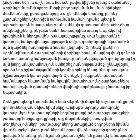
խախտումներ, և այլն։ Նաև հստակ չափանիշներ պետք է սահմանել
Վեթինգի մարմնի որոշումների բողոքարկման համար՝ հիմքերը,
ժամկետները, ընթացակարգը և այլն։ Անկախ նրանից, թե ինչ
չափանիշներ կընտրվեն ստուգման համար, դրանք պետք է
արտահայտեն հասարակության՝ անկախ դատարաններ ստեղծելու
անկնալիքները, ինչպես նաև հնարավորինս պարզ և օբյեկտիվ
իրազեկեն և ներգրավեն հասարակությանը: Սրա նպատակն է
կառուցել հանրային աջակցություն տվյալ գործընթացի նկամամբ և
այն դարձնել հանրության համար լեգիտիմ: Օրինակ՝ քանի որ
Արգենտինայում դատավորների վեթինգը իրականացվեց փակ դռների
ետևում, առանց հանրության իմացության անցկացված գործընթաց էր,
այն խորը անվստահություն ստեղծեց հանրության մեջ՝ ընկալվելով
որպես նոր իշխանությունների կողմից իրենց հնազանդ դատական
իշխանություն կառուցելու փորձ: Այսինքն, ի սկզբանե դատական
համակարգի նկատմամբ հանրային վստահությունը բարձրացնելու
համար կոչված դատավորների վեթինգի գործընթացը չծառայեց իր
նպատակին:
Օրենքով պետք է սահմանվի նաև Վեթինգի մարմնի աշխատանքային
գործունեության մեխանիզմները, այսինքն՝ արդյոք ստուգումը
կատարվելու է դատավորների կողմից լրացված հայտարարագրերի,
բանավոր հարցազրույցների, այլ մարմիններից ստացված
տեղեկությունների, քաղաքացիներից ստացված բողոքների հիման
վրա։ Տարբեր պետություններում կիրառվել են տարբեր գործիքներ՝
կախված նրանից, թե ինչպիսի չափանիշներ են ընտրվել և հանրային