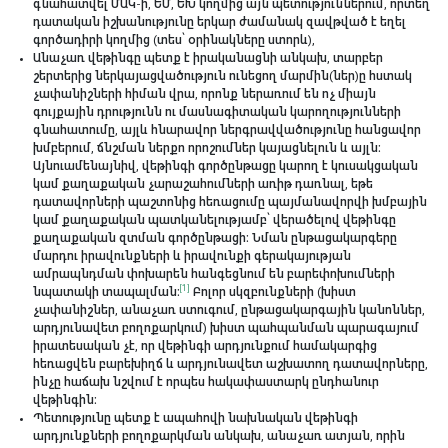
գնահատվել ՄԱԿ-ի, ԵՄ, ԵԽ կողմից այն պետություններում, որտեղ
դատական իշխանությունը երկար ժամանակ զավթված է եղել
գործադիրի կողմից (տես՝ օրինակները ստորև),
Անաչառ վեթինգը պետք է իրականացնի անկախ, տարբեր
շերտերից ներկայացվածություն ունեցող մարմին(ներ)ը հստակ
չափանիշների հիման վրա, որոնք ներառում են ոչ միայն
գույքային դրությունն ու մասնագիտական կարողությունների
գնահատումը, այլև հնարավոր ներգրավվածությունը հանցավոր
խմբերում, ճնշման ներքո որոշումներ կայացնելուն և այլն։
Այնուամենայնիվ, վեթինգի գործընթացը կարող է կուսակցական
կամ քաղաքական չարաշահումների առիթ դառնալ, եթե
դատավորների պաշտոնից հեռացումը պայմանավորվի խմբային
կամ քաղաքական պատկանելությամբ՝ վերածելով վեթինգը
քաղաքական զտման գործընթացի։ Նման ընթացակարգերը
մարդու իրավունքների և իրավունքի գերակայության
ամրապնդման փոխարեն հանգեցնում են բարեփոխումների
[1]
նպատակի տապալման։
Բոլոր սկզբունքների (խիստ
չափանիշներ, անաչառ ստուգում, ընթացակարգային կանոններ,
արդյունավետ բողոքարկում) խիստ պահպանման պարագայում
իրատեսական չէ, որ վեթինգի արդյունքում համակարգից
հեռացվեն բարեխիղճ և արդյունավետ աշխատող դատավորները,
ինչը հաճախ նշվում է որպես հակափաստարկ ընդհանուր
վեթինգին։
Պետությունը պետք է ապահովի նախնական վեթինգի
արդյունքների բողոքարկման անկախ, անաչառ ատյան, որին