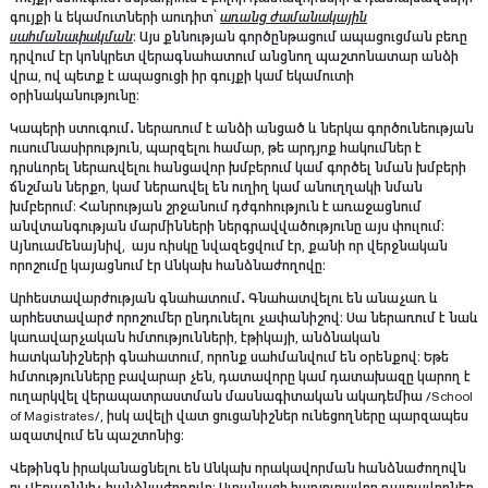
գույքի և եկամուտների աուդիտ՝
առանց ժամանակային
սահմանափակման
։ Այս քննության գործընթացում ապացուցման բեռը
դրվում էր կոնկրետ վերագնահատում անցնող պաշտոնատար անձի
վրա, ով պետք է ապացուցի իր գույքի կամ եկամուտի
օրինականությունը։
Կապերի ստուգում․
ներառում է անձի անցած և ներկա գործունեության
ուսումնասիրություն, պարզելու համար, թե արդյոք հակումներ է
դրսևորել ներառվելու հանցավոր խմբերում կամ գործել նման խմբերի
ճնշման ներքո, կամ ներառվել են ուղիղ կամ անուղղակի նման
խմբերում։ Հանրության շրջանում դժգոհություն է առաջացնում
անվտանգության մարմինների ներգրավվածությունը այս փուլում։
Այնուամենայնիվ, այս ռիսկը նվազեցվում էր, քանի որ վերջնական
որոշումը կայացնում էր Անկախ հանձնաժողովը։
Արհեստավարժության գնահատում․
Գնահատվելու են անաչառ և
արհեստավարժ որոշումեր ընդունելու չափանիշով։ Սա ներառում է նաև
կառավարչական հմտությունների, էթիկայի, անձնական
հատկանիշների գնահատում, որոնք սահմանվում են օրենքով։ Եթե
հմտությունները բավարար չեն, դատավորը կամ դատախազը կարող է
ուղարկվել վերապատրաստման մասնագիտական ակադեմիա /School
of Magistrates/, իսկ ավելի վատ ցուցանիշներ ունեցողները պարզապես
ազատվում են պաշտոնից։
Վեթինգն իրականացնելու են Անկախ որակավորման հանձնաժողովն
ու Վերաքննիչ հանձնաժողովը։ Ալբանացի հարյուրավոր դատավորներ