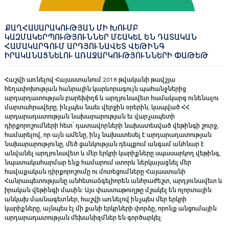
ՔԱՂՀԱՍԱՐԱԿՈՒԹՅԱՆ ՄԻ ԽՈՒՄԲ
ԿԱԶՄԱԿԵՐՊՈՒԹՅՈՒՆՆԵՐ ՄՇԱԿԵԼ ԵՆ ԴԱՏԱԿԱՆ
ՀԱՄԱԿԱՐԳՈՒՄ ԱՐԴՅՈՒՆԱՎԵՏ ՎԵԹԻՆԳ
ԻՐԱԿԱՆԱՑՆԵԼՈՒ ԱՌԱՋԱՐԿՈՒԹՅՈՒՆՆԵՐԻ ՓԱԹԵԹ
Հաշվի առնելով Հայաստանում 2018 թվականի թավշյա
հեղափոխության հանրային կարևորագույն պահանջներից
արդարդատության բարեխիղճ և արդյունավետ համակարգ ունենալու
մարտահրավերը, ինչպես նաեւ վերջին օրերին, կապված ՀՀ
արդարադատության նախարարության եւ վարչապետի
դիրքորոշումների հետ՝ դատավորների նախատեսված վեթինգի շուրջ,
համարելով, որ այն ամենը, ինչ նախատեսել է արդարադատության
նախարարությունը, մեծ ցանկության դեպքում անգամ անհնար է
անվանել արդյունավետ և մեր երկրի կարիքները սպասարկող վեթինգ,
նպատակահարմար ենք համարում ստորև ներկայացնել մեր
հավաքական դիրքորոշումը ու մոտեցումները Հայաստանի
Հանրապետությանը անհետաձգելիորեն անհրաժեշտ, արդյունավետ և
իրական վեթինգի մասին: Այս փաստաթուղթը մշակել են ոլորտային
անկախ մասնագետներ, հաշվի առնելով ինչպես մեր երկրի
կարիքները, այնպես էլ մի քանի երկրների փորձը, որոնք անցումային
արդարադատության մեխանիզմներ են գործարկել: