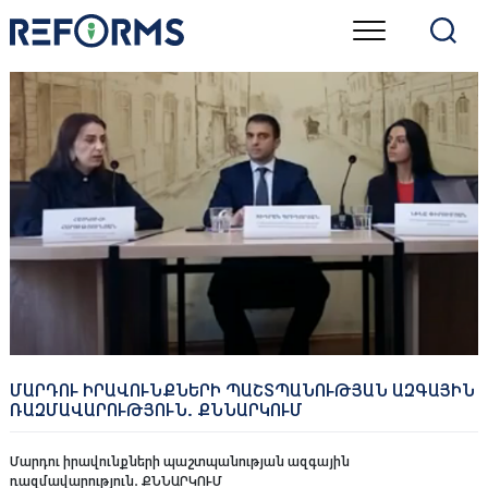
Skip
to
content
ՄԱՐԴՈՒ ԻՐԱՎՈՒՆՔՆԵՐԻ ՊԱՇՏՊԱՆՈՒԹՅԱՆ ԱԶԳԱՅԻՆ
ՌԱԶՄԱՎԱՐՈՒԹՅՈՒՆ. ՔՆՆԱՐԿՈՒՄ
Մարդու իրավունքների պաշտպանության ազգային
ռազմավարություն. ՔՆՆԱՐԿՈՒՄ