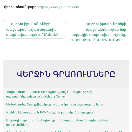
Դիտել տեսանյութը՝
https://www.youtube.com
Գրառումների
Մարդու իրավունքների
Մարդու իրավունքների
պաշտպանության ազգային
պաշտպանության նոր
նավարկումը
ռազմավարություն. ԲԱՆԱՎԵՃ
ազգային ռազմավարությունը․
ՈԼՈՐՏԱՅԻՆ ՔՆՆԱՐԿՈՒՄՆԵՐ
ՎԵՐՋԻՆ ԳՐԱՌՈՒՄՆԵՐԸ
Հայաստանում սկսում են բացահայտել եւ կանխարգելել
ապատեղեկատվությունը (Media Center)
ԵԽԽՎ բանաձևը․ քվեարկությունն ու կարևոր շեշտադրումները
Վահե Էնֆիաջյանը և ԲՀԿ ֆեյքերի բանակը Ֆեյսբուքում
Մեդիայի սպառման և մեդիագրագիտության մասին սոցհարցման
արդյունքները