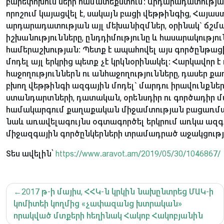
բարեփոխումների համատեքստում: Արդարադատությ
որոշում կայացվել է, սակայն բացի վեթթինգից, Հայա
արդարադատության այլ մեխանիզմներ, օրինակ` ճշմա
իշխանությունները, ընդդիմությունը և հասարակությ
համերաշխության: Պետք է ապահովել այս գործընթաց
մոդել այլ երկրից պետք չէ կրկնօրինակել: Հարկավոր է 
հաջողություններն ու անհաջողությունները, դասեր ք
բխող վեթթինգի ազգային մոդել` մարդու իրավունքներ
ստանդարտների, դատական, օրենսդիր ու գործադիր
համակարգում քաղաքական միջամտության բացառմա
նաև առավելագույնս օգտագործել երկրում առկա ազգ
միջազգային գործընկերների տրամադրած աջակցությ
Տես ավելին՝
https://www.aravot.am/2019/05/30/1046867/
Գրառումների
2017 թ-ի մայիս, ՀՀԿ-ն կրկին նախընտրեց ՄԱԿ-ի
նավարկումը
կոմիտեի կողմից «չափազանց խտրական»
որակված մտքերի հեղինակ Հակոբ Հակոբյանին