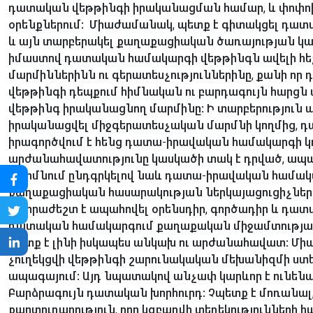
դատական վեթթինգի իրականացման համար, և փոփոխո
օրենքներում: Միաժամանակ, պետք է գիտակցել դա
և այն տարբերակել քաղաքացիական ծառայության կա
իմաստով դատական համակարգի վեթթինգն ավելի հեշտ
մարմիններինն ու գերատեսչություններինը, քանի որ
վեթթինգի դեպքում հիմնական ու բարդագույն հարցն այ
վեթթինգ իրականացնող մարմինը: Ի տարբերություն այ
իրականացվել միջգերատեսչական մարմնի կողմից, 
իրագործվում է հենց դատա-իրավական համակարգի կո
արժանահավատությունը կասկածի տակ է դրված, ապա 
մարմնում ընդգրկելով նաև դատա-իրավական համակ
քաղաքացիական հասարակության ներկայացուցիչնե
անհրաժեշտ է ապահովել օրենսդիր, գործադիր և դա
դատական համակարգում քաղաքական միջամտության 
պետք է լինի իսկապես անկախ ու արժանահավատ: Միան
չուղեկցվի վեթթինգի շարունակական մեխանիզմի ստ
ապագայում: Այդ նպատակով անչափ կարևոր է ունեն
Բարձրագույն դատական խորհուրդ: Չպետք է մոռանալ
քարտուղարություն, որը կզբաղվի տեղեկությունների 