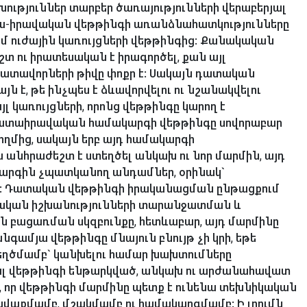
ւթյուններ տարբեր ծառայությունների վերաբերյալ
տա-իրավական վեթթինգի առանձնահատկությունները
մ ուժային կառույցների վեթթինգից: Քանակական
 ու իրատեսական է իրագործել, քան այլ
 դատավորների թիվը փոքր է: Սակայն դատական
ն է, թե ինչպես է ձևավորվելու ու նշանակվելու
լ կառույցների, որոնց վեթթինգը կարող է
դատաիրավական համակարգի վեթթինգը սովորաբար
ղմից, սակայն երբ այդ համակարգի
անհրաժեշտ է ստեղծել անկախ ու նոր մարմին, այդ
արգին չպատկանող անդամներ, օրինակ`
ր: Դատական վեթթինգի իրականացման ընթացքում
տական իշխանությունների տարանջատման և
բացառման սկզբունքը, հետևաբար, այդ մարմինը
գամյա վեթթինգը մնայուն բնույթ չի կրի, եթե
եղծմամբ` կանխելու համար խախտումները
ալ վեթթինգի ենթարկված, անկախ ու արժանահավատ
, որ վեթթինգի մարմինը պետք է ունենա տեխնիկական
հավաքմամբ, մշակմամբ ու համակարգմամբ: Ի լրումն