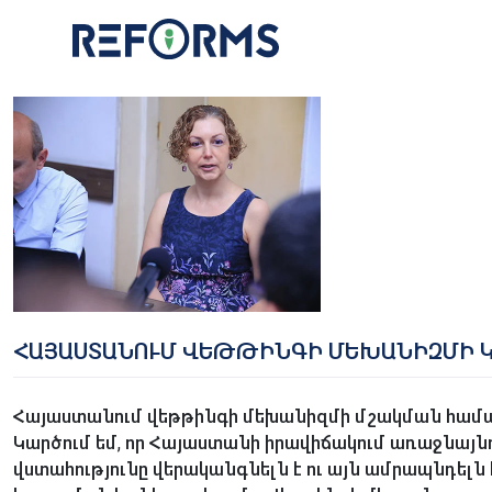
Skip
to
content
ՀԱՅԱՍՏԱՆՈՒՄ ՎԵԹԹԻՆԳԻ ՄԵԽԱՆԻԶՄԻ Կ
Հայաստանում վեթթինգի մեխանիզմի մշակման համա
Կարծում եմ, որ Հայաստանի իրավիճակում առաջնայ
վստահությունը վերականգնելն է ու այն ամրապնդել