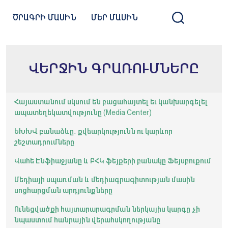
ԾՐԱԳՐԻ ՄԱՍԻՆ
ՄԵՐ ՄԱՍԻՆ
ՎԵՐՋԻՆ ԳՐԱՌՈՒՄՆԵՐԸ
Հայաստանում սկսում են բացահայտել եւ կանխարգելել
ապատեղեկատվությունը (Media Center)
ԵԽԽՎ բանաձևը․ քվեարկությունն ու կարևոր
շեշտադրումները
Վահե Էնֆիաջյանը և ԲՀԿ ֆեյքերի բանակը Ֆեյսբուքում
Մեդիայի սպառման և մեդիագրագիտության մասին
սոցհարցման արդյունքները
Ունեցվածքի հայտարարագրման ներկայիս կարգը չի
նպաստում հանրային վերահսկողությանը