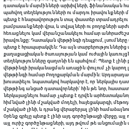
դատական մարմինների արխիվների, ֆինանսական հաս
պահվող տեղեկությունների ու մարդու իրավունքների մ
պետք է հնարավորություն տալ փաստեր տրամադրելու 
բամբասանքների վրա, և տվյալների ու բողոքների ար
հեռացնելու կամ վերանշանակելու համար անհրաժեշ
իրավունքը: Դատական վեթթինգի դեպքում, լսումները 
պետք է հրապարակվեն: Դա այն տարբերություններից մ
քաղաքացիական ծառայության կամ ուժային կառույցնե
տեղեկությունները գաղտնի են պահվում: Պետք է լին
վեթթինգի իրականացման առաջին փուլում չի կարող 
վեթթինգի համար Բողոքարկման մարմին: Արդարադա
խուսափելու նպատակով հարկավոր է, որ ներկայիս դ
վեթթինգ անցած դատավորների` հին թե նոր, հաստատո
ներկայացնելու համար չպետք է դրվեն արհեստական
հիմնված լինի մշակված մոդելի, հայեցակարգի, մեթոդ
մշակված լինի, և դրանց վերաբերյալ լինի համաձայնու
Օրենք գրելը պետք է լինի այդ գործընթացի վերջը, այլ
այլ ուրիշ գործընթացների, այդ թվում թե անցումայ