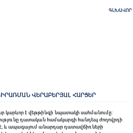
ԳԼԽԱՎՈՐ
ԻՐԱՌՄԱՆ ՎԵՐԱԲԵՐՅԱԼ ՀԱՐՑԵՐ
ր կարևոր է վեթթինգի նպատակի սահմանումը:
նությունը դատական համակարգի հանդեպ ժողովրդի
ն է, և ապագայում անարդար դատավճիռների