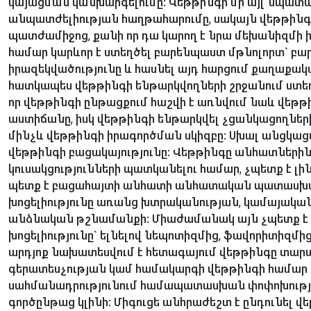
կայացման կանխարգելումը: Վեթթինգի մի այլ նպատակ
անպատժելիության հաղթահարումը, սակայն վեթթինգ
պատժամիջոց, քանի որ դա կարող է նրա մեխանիզմի 
համար կարևոր է ստեղծել բարենպաստ մթնոլորտ` բա
իրազեկվածությունը և հասնել այդ հարցում քաղաքակ
հատկապես վեթթինգի ենթարկվողների շրջանում ստեղ
որ վեթթինգի ընթացքում հաշվի է առնվում նաև վեթ
աստիճանը, իսկ վեթթինգի ենթարկվել չցանկացողներ
մինչև վեթթինգի իրագործման սկիզբը: Սխալ անցկաց
վեթթինգի բացակայությունը: Վեթթինգը անհատներին 
կուսակցությունների պատկանելու համար, չպետք է լի
պետք է բացահայտի անհատի անհատական պատասխանա
խոցելիությունը առանց խտրականության, կամայակա
անձնական թշնամանքի: Միաժամանակ այն չպետք է ա
խոցելիությունը` ելնելով նեպոտիզմից, ֆավորիտիզմի
արդյոք նախատեսվում է հետագայում վեթթինգը տարա
գերատեսչության կամ համակարգի վեթթինգի համար ա
սահմանադրությունում համապատասխան փոփոխութ
գործընթաց կլինի: Միգուցե անհրաժեշտ է ընդունել վ