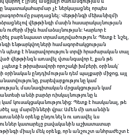
 կարող է լինել անցյալի ժառանգության և
ը նպատակահարմար չէ ներկայացնել որպես
իրագործումը բարդացնել: Վեթթինգի մեխանիզմի
րձրացնելով վեթթինգի մասին հասարակայնության
ան ուժերի միջև համաձայնության: Կարևոր է
ծել բարենպաստ տրամադրվածություն: Պետք է նշել,
թինգի ենթարկվողների համագործակցության
ին պետք է հնարավորություն տրվի հրաժարական տալ
ված վեթթինգն առավել վտանգավոր է, քան թե
չպետք է թիրախավորի որոշակի խմբերի, օրինակ`
նի օրինական ընդդիմության դեմ պայքարի միջոց, այլ
տվությունը, բարեվարքությունը կամ
նության, մասնագիտական մրցակցության կամ
նտեսի անձի բարձր ռիսկայնությունը և
ց կամ կուսակցականությունից: Պետք է հասկանալ, թե
ծել այլ մարմինների վրա: Ամեն մի առանձին
ռանձին օրենք ընդունելն ու առավել ևս
յուններ կատարելը բավականին աշխատատար
եթթինգի միայն մեկ օրենք, որն անշուշտ անհրաժեշտ է