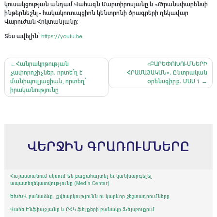
կուսակցության անդամ Վահագն Մարտիրոսյանը և «Թրանսփարենսի
ինթերնեշնլ» հակակոռուպցիոն կենտրոնի ծրագրերի ղեկավար
Վարուժան Հոկտանյանը։
Տես ավելին՝
https://youtu.be
Գրառումների
Հանրակրթության
«ԲԱՐԵՓՈԽՈՒՄՆԵՐԻ
չափորոշիչներ․ որտե՞ղ է
ՀՐԱՄԱՅԱԿԱՆ»․ Ընտրական
նավարկումը
մանիպուլյացիան, որտեղ՝
օրենսգիրք․ ՄԱՍ 1
իրականությունը
ՎԵՐՋԻՆ ԳՐԱՌՈՒՄՆԵՐԸ
Հայաստանում սկսում են բացահայտել եւ կանխարգելել
ապատեղեկատվությունը (Media Center)
ԵԽԽՎ բանաձևը․ քվեարկությունն ու կարևոր շեշտադրումները
Վահե Էնֆիաջյանը և ԲՀԿ ֆեյքերի բանակը Ֆեյսբուքում