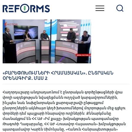
Skip
to
content
«ԲԱՐԵՓՈԽՈՒՄՆԵՐԻ ՀՐԱՄԱՅԱԿԱՆ»․ ԸՆՏՐԱԿԱՆ
ՕՐԵՆՍԳԻՐՔ․ ՄԱՍ 2
Հաղորդաշարը անդրադառնում է ընտրական գործընթացների վրա
փողի ազդեցության նվազեցմանն ուղղված կարգավորումներին,
ինչպես նաև նախընտրական քարոզարշավի ընթացքում
ընտրողներին ակնհայտ կեղծ խոստումներով մոլորության մեջ գցելու
փորձերի դեմ պայքարի հնարավոր ուղիներին։ Քննարկմանը
մասնակցում են ՀՀ ԱԺ «Իմ քայլը» խմբակցության պատգամավոր
Թագուհի Ղազարյանը, ՀՀ ԱԺ «Լուսավոր Հայաստան» խմբակցության
պատգամավոր Կարեն Սիմոնյանը, «Հանուն Հանրապետության»