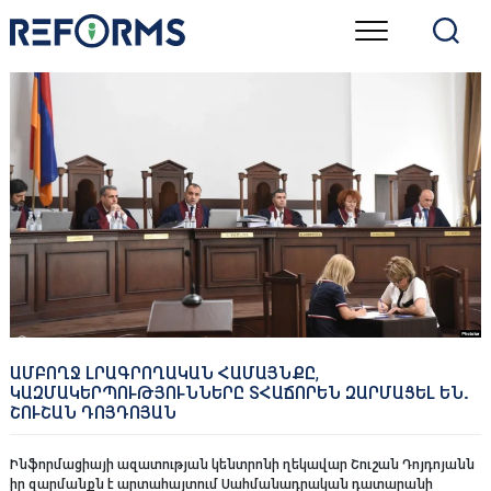
Skip
to
content
ԱՄԲՈՂՋ ԼՐԱԳՐՈՂԱԿԱՆ ՀԱՄԱՅՆՔԸ,
ԿԱԶՄԱԿԵՐՊՈՒԹՅՈՒՆՆԵՐԸ ՏՀԱՃՈՐԵՆ ԶԱՐՄԱՑԵԼ ԵՆ.
ՇՈՒՇԱՆ ԴՈՅԴՈՅԱՆ
Ինֆորմացիայի ազատության կենտրոնի ղեկավար Շուշան Դոյդոյանն
իր զարմանքն է արտահայտում Սահմանադրական դատարանի