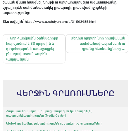
էական վնաս հասցնել խոսքի ու արտահայտվելու ազատությանը,
զգալիորեն սահմանափակել լրագրողի, լրատվամիջոցների
ազատությունը։
Տես ավելին՝ https://www.azatutyun.am/a/31503985.html
Գրառումների
Նոր Հարկային օրենսգիրքը
Մեդիա ոլորտի նոր իրավական
հարվածում է ՏՏ ոլորտին և
սահմանափակումներն ու
նավարկումը
դժգոհություն է առաջացրել
դրանց հետևանքները
բնագավառում․ Կարեն
Վարդանյան
ՎԵՐՋԻՆ ԳՐԱՌՈՒՄՆԵՐԸ
Հայաստանում սկսում են բացահայտել եւ կանխարգելել
ապատեղեկատվությունը (Media Center)
ԵԽԽՎ բանաձևը․ քվեարկությունն ու կարևոր շեշտադրումները