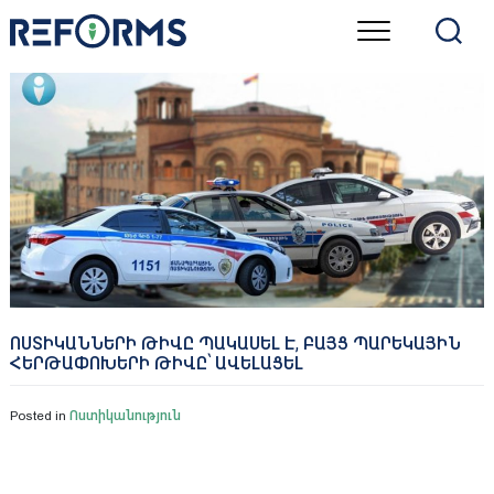
Skip
to
content
ՈՍՏԻԿԱՆՆԵՐԻ ԹԻՎԸ ՊԱԿԱՍԵԼ Է, ԲԱՅՑ ՊԱՐԵԿԱՅԻՆ
ՀԵՐԹԱՓՈԽԵՐԻ ԹԻՎԸ՝ ԱՎԵԼԱՑԵԼ
Posted in
Ոստիկանություն