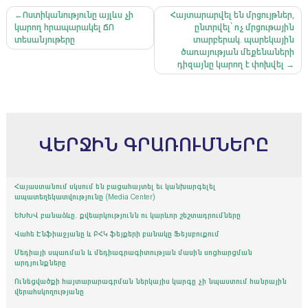
Գրառումների
Ոստիկանությունը այլևս չի
Հայտարարվել են մրցույթներ,
կարող հրապարակել ՃՈ
ընտրվել՝ ոչ մրցութային
նավարկումը
տեսանյութերը
տարբերակ. պարեկային
ծառայության մեքենաների
դիզայնը կարող է փոխվել
ՎԵՐՋԻՆ ԳՐԱՌՈՒՄՆԵՐԸ
Հայաստանում սկսում են բացահայտել եւ կանխարգելել
ապատեղեկատվությունը (Media Center)
ԵԽԽՎ բանաձևը․ քվեարկությունն ու կարևոր շեշտադրումները
Վահե Էնֆիաջյանը և ԲՀԿ ֆեյքերի բանակը Ֆեյսբուքում
Մեդիայի սպառման և մեդիագրագիտության մասին սոցհարցման
արդյունքները
Ունեցվածքի հայտարարագրման ներկայիս կարգը չի նպաստում հանրային
վերահսկողությանը