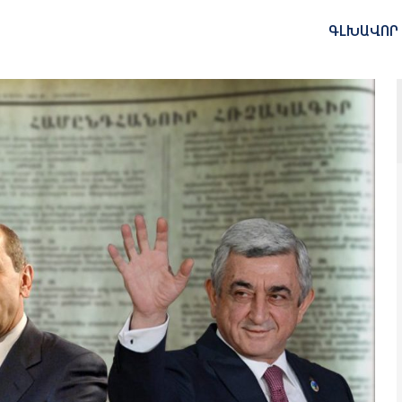
ԳԼԽԱՎՈՐ