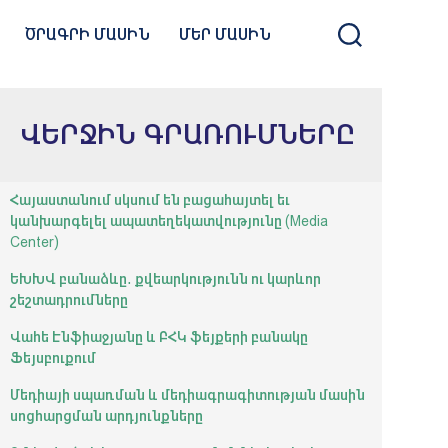
ԾՐԱԳՐԻ ՄԱՍԻՆ
ՄԵՐ ՄԱՍԻՆ
ՎԵՐՋԻՆ ԳՐԱՌՈՒՄՆԵՐԸ
Հայաստանում սկսում են բացահայտել եւ
կանխարգելել ապատեղեկատվությունը (Media
Center)
ԵԽԽՎ բանաձևը․ քվեարկությունն ու կարևոր
շեշտադրումները
Վահե Էնֆիաջյանը և ԲՀԿ ֆեյքերի բանակը
Ֆեյսբուքում
Մեդիայի սպառման և մեդիագրագիտության մասին
սոցհարցման արդյունքները