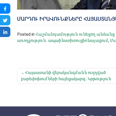
ՄԱՐԴՈՒ ԻՐԱՎՈՒՆՔՆԵՐԸ ՀԱՅԱՍՏԱՆՅ
Posted in
Հաշմանդամություն ունեցող անձանց 
առողջություն․ ապաինստիտուցիոնալացում
,
Մա
Գրառումների
Հայաստանի վերականգմանն ուղղված
նավարկումը
բարեփոխումների հայեցակարգ․ Կրթություն